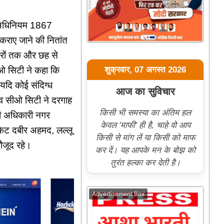
ाय अधिनियम 1867
 कराए जाने की नितांत
मरों तक और छह से
शुक्रवार, 07 अगस्त 2026
ओ सिटी ने कहा कि
यदि कोई संदिग्ध
आज का सुविचार
 व सीओ सिटी ने दरगाह
किसी भी समस्या का अंतिम हल
ासी अधिकारी नगर
केवल 'माफी' ही है, चाहे वो आप
ेट दबीर अहमद, लल्लू
किसी से मांग लें या किसी को माफ
ौजूद रहे।
कर दें। यह आपके मन के बोझ को
तुरंत हल्का कर देती है।
Advertisement Box