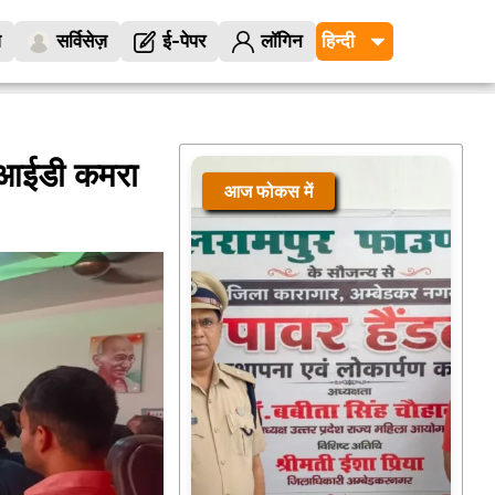
ज
सर्विसेज़
ई-पेपर
लॉगिन
ा आईडी कमरा
आज फोकस में