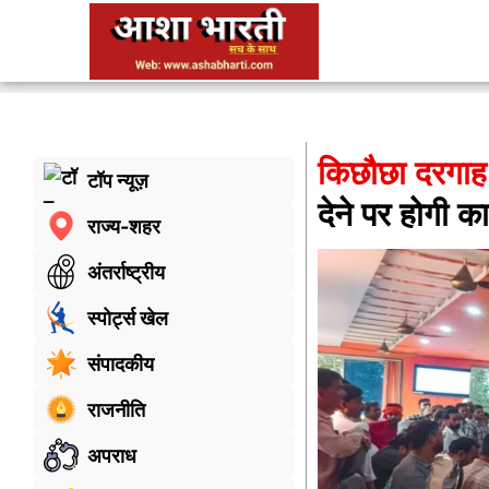
किछौछा दरगाह:
टॉप न्यूज़
देने पर होगी कार
राज्य-शहर
अंतर्राष्ट्रीय
स्पोर्ट्स खेल
संपादकीय
राजनीति
अपराध