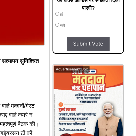
को बॉक्स ऑफिस पर सफलता दिला
पाएगी?
हाँ
नहीं
Submit Vote
ी सत्यापन सुनिश्चित
Advertisement Box
वाले मकानों/गेस्ट
राए वाले कमरे न
महत्वपूर्ण बैठक की।
नीगईयरसन टी की