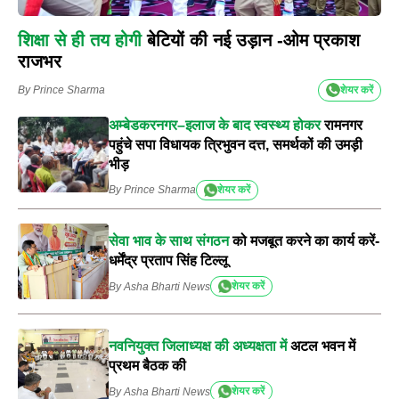
शिक्षा से ही तय होगी
बेटियों की नई उड़ान -ओम प्रकाश
राजभर
By Prince Sharma
शेयर करें
अम्बेडकरनगर–इलाज के बाद स्वस्थ्य होकर
रामनगर
पहुंचे सपा विधायक त्रिभुवन दत्त, समर्थकों की उमड़ी
भीड़
By Prince Sharma
शेयर करें
सेवा भाव के साथ संगठन
को मजबूत करने का कार्य करें-
धर्मेंद्र प्रताप सिंह टिल्लू
By Asha Bharti News
शेयर करें
नवनियुक्त जिलाध्यक्ष की अध्यक्षता में
अटल भवन में
प्रथम बैठक की
By Asha Bharti News
शेयर करें