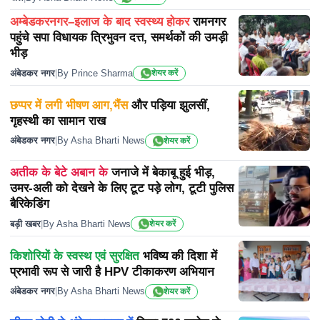
अम्बेडकरनगर–इलाज के बाद स्वस्थ्य होकर
रामनगर
पहुंचे सपा विधायक त्रिभुवन दत्त, समर्थकों की उमड़ी
भीड़
अंबेडकर नगर
|
By Prince Sharma
शेयर करें
छप्पर में लगी भीषण आग,भैंस
और पड़िया झुलसीं,
गृहस्थी का सामान राख
अंबेडकर नगर
|
By Asha Bharti News
शेयर करें
अतीक के बेटे अबान के
जनाजे में बेकाबू हुई भीड़,
उमर-अली को देखने के लिए टूट पड़े लोग, टूटी पुलिस
बैरिकेडिंग
बड़ी खबर
|
By Asha Bharti News
शेयर करें
किशोरियों के स्वस्थ एवं सुरक्षित
भविष्य की दिशा में
प्रभावी रूप से जारी है HPV टीकाकरण अभियान
अंबेडकर नगर
|
By Asha Bharti News
शेयर करें