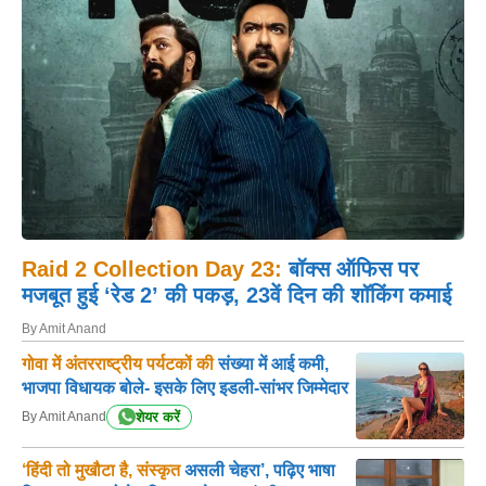
Raid 2 Collection Day 23:
बॉक्स ऑफिस पर
मजबूत हुई ‘रेड 2’ की पकड़, 23वें दिन की शॉकिंग कमाई
By Amit Anand
गोवा में अंतरराष्ट्रीय पर्यटकों की
संख्या में आई कमी,
भाजपा विधायक बोले- इसके लिए इडली-सांभर जिम्मेदार
शेयर करें
By Amit Anand
‘हिंदी तो मुखौटा है, संस्कृत
असली चेहरा’, पढ़िए भाषा