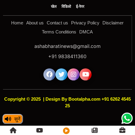
खेल
विडिओ
ई-पेपर
Home
About us
Contact us
Privacy Policy
Disclaimer
Terms Conditions
DMCA
ashabharatinews@gmail.com
+91 9838411360
Copyright © 2025
|
Design By Bootalpha.com +91 6262 4545
25
सुनें