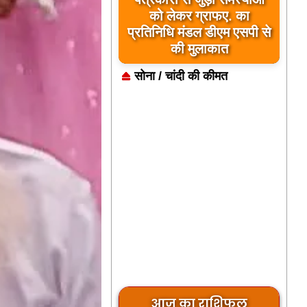
जिला कारागार में दो पावरलूम
को लेकर ग्राफए. का
प्रतिनिधि मंडल डीएम एसपी से
सेट का उद्घाटन, बंदियों को
मिलेगा रोजगार का अवसर
की मुलाकात
सोना / चांदी की कीमत
आज का राशिफल