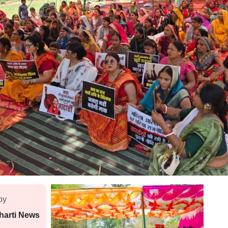
by
harti News