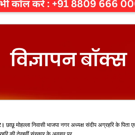
र।
छाछू मोहल्ला निवासी भाजपा नगर अध्यक्ष संदीप अग्रहरि के पिता एव
्रहरि की तेरहवीं संस्कार के अवसर पर