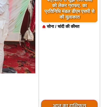
जिला कारागार में दो पावरलूम
को लेकर ग्राफए. का
प्रतिनिधि मंडल डीएम एसपी से
सेट का उद्घाटन, बंदियों को
मिलेगा रोजगार का अवसर
की मुलाकात
सोना / चांदी की कीमत
आज का राशिफल