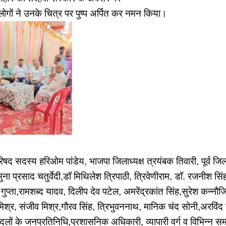
चे लोगों ने उनके चित्र पर पुष्प अर्पित कर नमन किया।
 सदस्य हरिओम पांडेय, भाजपा जिलाध्यक्ष त्रयंबक तिवारी, पूर्व जिला
ना प्रसाद चतुर्वेदी,डॉ मिथिलेश त्रिपाठी, त्रिवेणीराम, डॉ. रजनीश सिं
ुप्ता,रामशब्द यादव, दिलीप देव पटेल, अमरेंद्रकांत सिंह,सुरेश कन्नौ
मिश्र, संजीव मिश्र,गौरव सिंह, त्रिभुवननाथ, मानिक चंद सोनी,अरविंद उप
ं के जनप्रतिनिधि,प्रशासनिक अधिकारी, व्यापारी वर्ग व विभिन्न समाजों