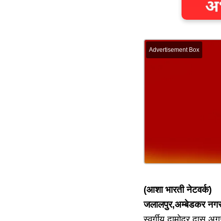
Advertisement Box
(आशा भारती नेटवर्क)
जलालपुर,अम्बेडकर नग
स्वर्गीय दामोदर दास अग