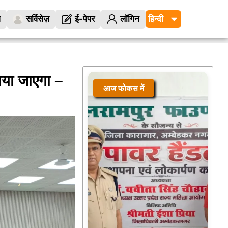
ज
सर्विसेज़
ई-पेपर
लॉगिन
ाया जाएगा –
आज फोकस में