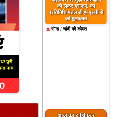
को लेकर ग्राफए. का
प्रतिनिधि मंडल डीएम एसपी से
की मुलाकात
सोना / चांदी की कीमत
आज का राशिफल