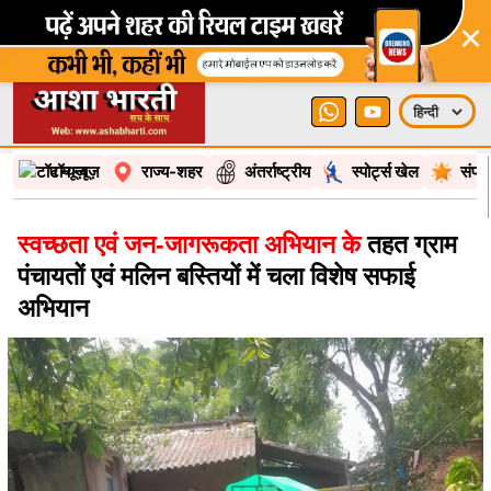
×
टॉप न्यूज़
राज्य-शहर
अंतर्राष्ट्रीय
स्पोर्ट्स खेल
संपा
स्वच्छता एवं जन-जागरूकता अभियान के
तहत ग्राम
पंचायतों एवं मलिन बस्तियों में चला विशेष सफाई
अभियान