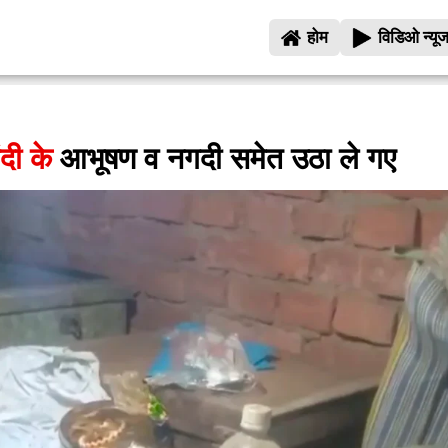
होम
विडिओ न्यू
ंदी के
आभूषण व नगदी समेत उठा ले गए