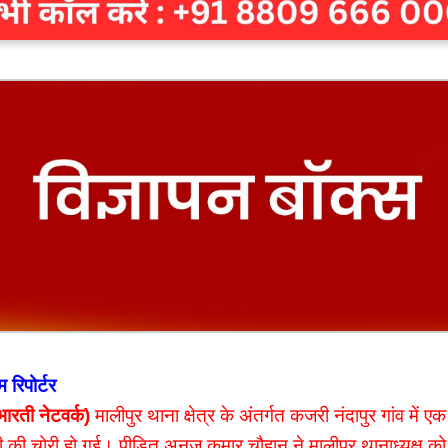
 रिपोर्टर
रती नेटवर्क)
मालीपुर थाना क्षेत्र के अंतर्गत कजरी नंदापुर गांव मे
की चोरी हो गई। पीड़ित अनुज कुमार चौहान ने मालीपुर थानाध्यक्ष को 