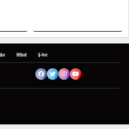
खेल
विडिओ
ई-पेपर