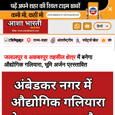
×
टॉप न्यूज़
राज्य-शहर
अंतर्राष्ट्रीय
स्पोर्ट्स खेल
संपा
जलालपुर व अकबरपुर तहसील क्षेत्र
में बनेगा
औद्योगिक गलियारा, भूमि अर्जन प्रस्तावित