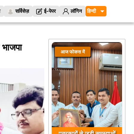
ज
सर्विसेज़
ई-पेपर
लॉगिन
ल भाजपा
आज फोकस में