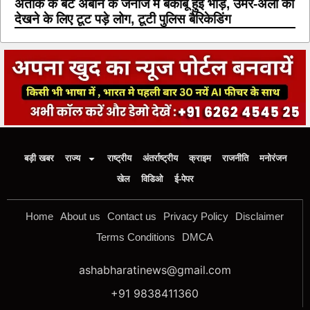
अतीक के बेटे अबान के जनाजे में बेकाबू हुई भीड़, उमर-अली को
देखने के लिए टूट पड़े लोग, टूटी पुलिस बैरिकेडिंग
बड़ी खबर
राज्य
राष्ट्रीय
अंतर्राष्ट्रीय
क्राइम
राजनीति
मनोरंजन
खेल
विडिओ
ई-पेपर
Home
About us
Contact us
Privacy Policy
Disclaimer
Terms Conditions
DMCA
ashabharatinews@gmail.com
+91 9838411360