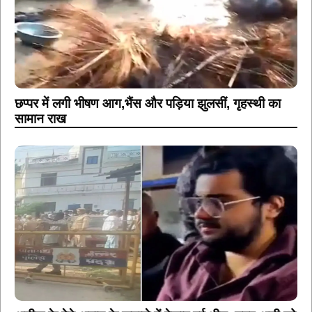
छप्पर में लगी भीषण आग,भैंस और पड़िया झुलसीं, गृहस्थी का
सामान राख