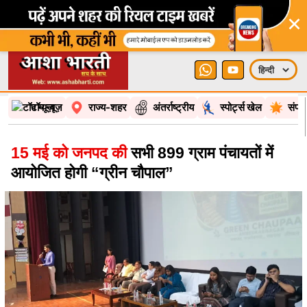
×
टॉप न्यूज़
राज्य-शहर
अंतर्राष्ट्रीय
स्पोर्ट्स खेल
संपा
15 मई को जनपद की
सभी 899 ग्राम पंचायतों में
आयोजित होगी “ग्रीन चौपाल”