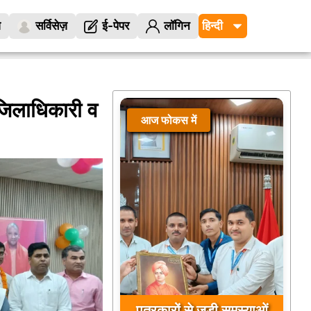
ज
सर्विसेज़
ई-पेपर
लॉगिन
 जिलाधिकारी व
आज फोकस में