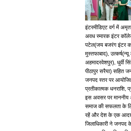
इंटरमीडिएट वर्ग में अम
अवध स्मारक इंटर कॉलेज म
पटेल(जय बजरंग इंटर कॉल
मुस्तफाबाद), उत्कर्ष(न्
अहमादरवेशपुर), धुर्वी 
पीठापुर सरैया) सहित जनप
जनपद स्तर पर आयोजित सम
प्रतीकात्मक धनराशि, प
इस अवसर पर माननीय अध्
समाज की सफलता के लिए म
रहें और देश के एक आदर्
जिलाधिकारी ने जनपद के स