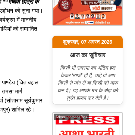
य
*“मेधावी छात्रों के
/उद्बोधन को सुना गया।
र्यक्रम में माननीय
ार्थियों को सम्मानित
शुक्रवार, 07 अगस्त 2026
आज का सुविचार
किसी भी समस्या का अंतिम हल
केवल 'माफी' ही है, चाहे वो आप
या पाण्डेय (चित बहाल
किसी से मांग लें या किसी को माफ
कर दें। यह आपके मन के बोझ को
 तमसा मार्ग
तुरंत हल्का कर देती है।
ा (सीताराम सूर्यकुमार
णपुर) शामिल रहे।
Advertisement Box