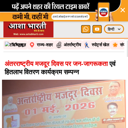
×
टॉप न्यूज़
राज्य-शहर
अंतर्राष्ट्रीय
स्पोर्ट्स खेल
संपा
अंतरराष्ट्रीय मजदूर दिवस पर जन-जागरूकता
एवं
हितलाभ वितरण कार्यक्रम सम्पन्न