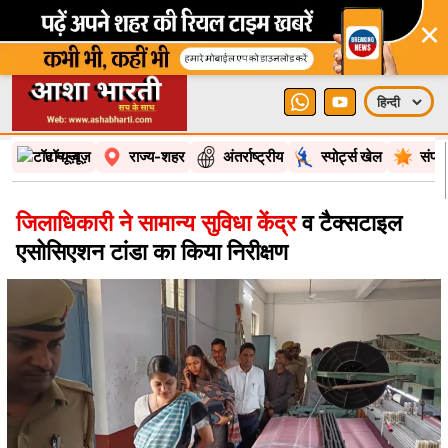
×
टॉप न्यूज़
राज्य-शहर
अंतर्राष्ट्रीय
स्पोर्ट्स खेल
संपा
जिलाधिकारी ने सामान्य सुविधा केंद्र
व टैक्सटाइल
एसोसिएशन टांडा का किया निरीक्षण