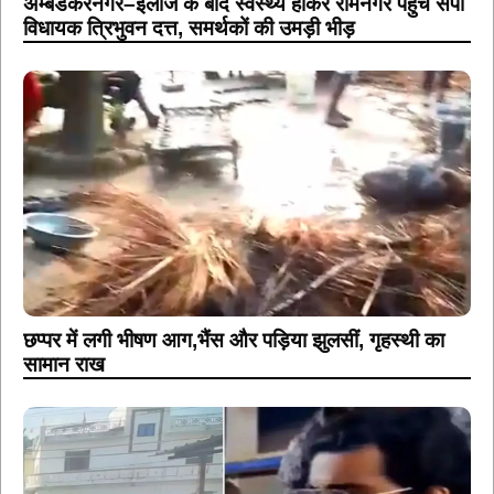
अम्बेडकरनगर–इलाज के बाद स्वस्थ्य होकर रामनगर पहुंचे सपा
विधायक त्रिभुवन दत्त, समर्थकों की उमड़ी भीड़
छप्पर में लगी भीषण आग,भैंस और पड़िया झुलसीं, गृहस्थी का
सामान राख