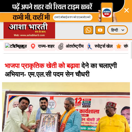
×
टॉप न्यूज़
राज्य-शहर
अंतर्राष्ट्रीय
स्पोर्ट्स खेल
संपा
भाजपा प्राकृतिक खेती को बढ़ावा
देने का चलाएगी
अभियान- एम.एल.सी पदम सेन चौधरी